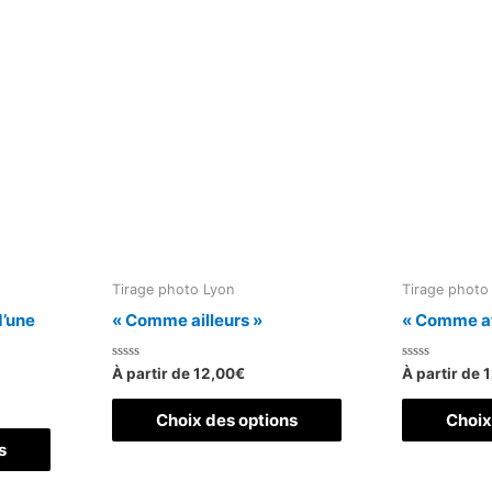
Tirage photo Lyon
Tirage photo
d’une
« Comme ailleurs »
« Comme at
Note
Note
À partir de
12,00
€
À partir de
1
0
0
sur
sur
Ce
5
5
Choix des options
Choix
Ce
produit
s
produit
a