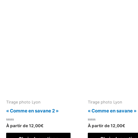
variations.
Les
options
peuvent
être
choisies
sur
la
page
du
produit
Tirage photo Lyon
Tirage photo Lyon
« Comme en savane 2 »
« Comme en savane »
Note
Note
À partir de
12,00
€
À partir de
12,00
€
0
0
sur
sur
Ce
5
5