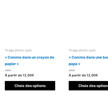
a
plusieurs
variations.
Les
options
peuvent
être
choisies
Tirage photo Lyon
Tirage photo Lyon
sur
« Comme dans un crayon de
« Comme dans une ba
la
papier »
papa »
page
du
Note
Note
À partir de
12,00
€
À partir de
12,00
€
0
0
produit
sur
sur
Ce
5
5
Choix des options
Choix des option
produit
a
plusieurs