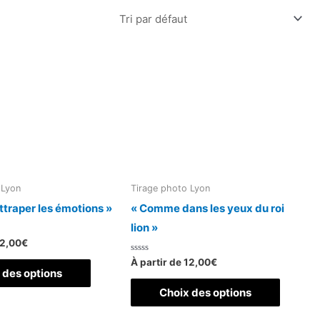
 Lyon
Tirage photo Lyon
traper les émotions »
« Comme dans les yeux du roi
lion »
2,00
€
Note
Ce
À partir de
12,00
€
0
 des options
sur
produit
Ce
5
Choix des options
a
produit