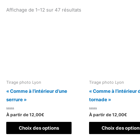
Affichage de 1–12 sur 47 résultats
Tirage photo Lyon
Tirage photo Lyon
« Comme à l’intérieur d’une
« Comme à l’intérieur 
serrure »
tornade »
Note
Note
À partir de
12,00
€
À partir de
12,00
€
0
0
sur
sur
Ce
5
5
Choix des options
Choix des option
produit