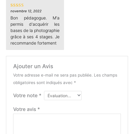
des renseignements, et
bientôt j'espère !
aussi très arrangeant
novembre 12, 2022
Note
5
sur
pour les rdv de chaque
5
Bon pédagogue. M'a
stage que nous avons
permis d'acquérir les
effectuer les dimanches
bases de la photographie
car mes horaires ne me
grâce à ses 4 stages. Je
permettaient pas en
recommande fortement
semaines. En ce qui
Ajouter un Avis
Votre adresse e-mail ne sera pas publiée.
Les champs
obligatoires sont indiqués avec
*
Votre note
*
Votre avis
*