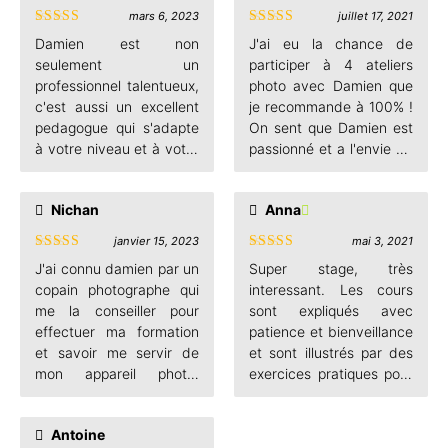
mars 6, 2023
juillet 17, 2021
préparés,on débute
Note
5
sur
Note
5
sur
chaque stage par de la
Damien est non
J'ai eu la chance de
5
5
théorie et ensuite la
seulement un
participer à 4 ateliers
pratique sur le terrain .
professionnel talentueux,
photo avec Damien que
damien est très
c'est aussi un excellent
je recommande à 100% !
pédagogue, passionné et
pedagogue qui s'adapte
On sent que Damien est
à l'écoute si on a des
à votre niveau et à votre
passionné et a l'envie de
difficultés . merci encore
écoute. On apprend vite
transmettre sa passion.
pour ta disponibilité et
et les stages sont
De plus, il est très
grâce a toi je sais enfin a
Nichan
Anna
passionnants. Je me
pédagogue, prend le
quoi servent toutes ces
sens à présent confiante
temps d'expliquer les
janvier 15, 2023
mai 3, 2021
molettes sur mon boitier
dans mon activité de
choses simplement, et
Note
5
sur
Note
5
sur
J'ai connu damien par un
Super stage, très
et comment m'en servir
photographe. Merci
ses cours sont très bien
5
5
copain photographe qui
interessant. Les cours
pour faire de belle photo.
encore :)
équilibrés, avec un peu
me la conseiller pour
sont expliqués avec
je recommande
de théorie et beaucoup
effectuer ma formation
patience et bienveillance
+++++++
de pratique. Le top si
et savoir me servir de
et sont illustrés par des
vous voulez apprendre
mon appareil photo.
exercices pratiques pour
les bases de la photo et
damien est tout d'abord
bien prendre en main
à "communiquer" avec
très disponible que ça
notre appareil photo. Je
votre appareil ! Merci
Antoine
soit au téléphone pour
conseille grandement.
beaucoup Damien, à