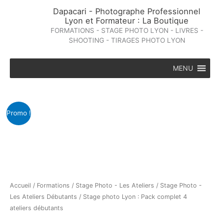
Aller
Dapacari - Photographe Professionnel
au
Lyon et Formateur : La Boutique
contenu
FORMATIONS - STAGE PHOTO LYON - LIVRES -
SHOOTING - TIRAGES PHOTO LYON
MENU
Promo !
Accueil
/
Formations
/
Stage Photo - Les Ateliers
/
Stage Photo -
Les Ateliers Débutants
/ Stage photo Lyon : Pack complet 4
ateliers débutants