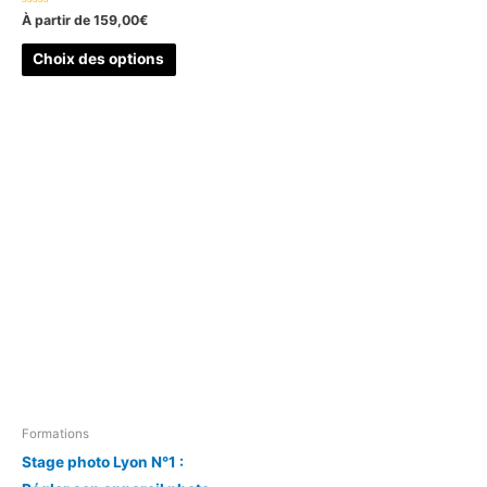
Note
À partir de
159,00
€
0
sur
Ce
5
Choix des options
produit
a
plusieurs
variations.
Les
options
peuvent
être
choisies
sur
la
page
du
produit
Formations
Stage photo Lyon N°1 :