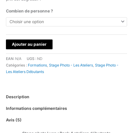
Combien de personne ?
quantité
Ajouter au panier
de
Stage
EAN:
N/A
UGS :
ND
photo
Catégories :
Formations
,
Stage Photo - Les Ateliers
,
Stage Photo -
Les Ateliers Débutants
Lyon
:
Pack
complet
Description
4
Informations complémentaires
ateliers
débutants
Avis (5)