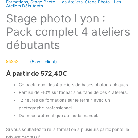
Formations
,
Stage Photo - Les Ateliers
,
Stage Photo - Les
Ateliers Débutants
Stage photo Lyon :
Pack complet 4 ateliers
débutants
(
5
avis client)
Noté
5
5.00
sur 5 basé
À partir de
572,40
€
sur
notations
client
Ce pack réunit les 4 ateliers de bases photographiques.
Remise de -10% sur l’achat simultané de ces 4 ateliers.
12 heures de formations sur le terrain avec un
photographe professionnel.
Du mode automatique au mode manuel.
Si vous souhaitez faire la formation à plusieurs participants, le
prix est dégressif !